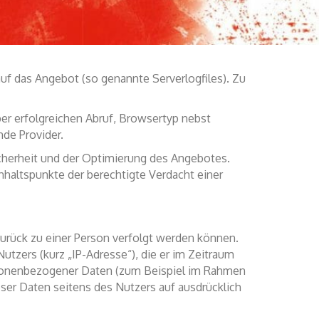
elischen Kirche in Deutschland (DSG-EKD und
uf das Angebot (so genannte Serverlogfiles). Zu
r erfolgreichen Abruf, Browsertyp nebst
nde Provider.
icherheit und der Optimierung des Angebotes.
nhaltspunkte der berechtigte Verdacht einer
urück zu einer Person verfolgt werden können.
tzers (kurz „IP-Adresse“), die er im Zeitraum
rsonenbezogener Daten (zum Beispiel im Rahmen
eser Daten seitens des Nutzers auf ausdrücklich