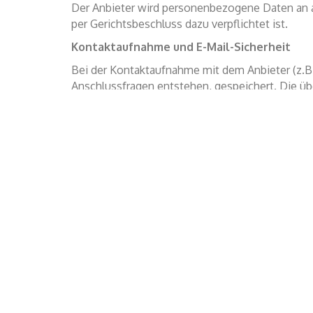
Der Anbieter wird personenbezogene Daten an a
per Gerichtsbeschluss dazu verpflichtet ist.
Kontaktaufnahme und E-Mail-Sicherheit
Bei der Kontaktaufnahme mit dem Anbieter (z.B.
Anschlussfragen entstehen, gespeichert. Die üb
Verschlüsselungsverfahren für die Korresponden
Kommentare
Wenn Nutzer Kommentare hinterlassen, werden ih
widerrechtliche Inhalte schreibt (Beleidigungen
Beitrag belangt werden und ist daher an der Ident
Links
Das Angebot enthält Links zu anderen Internetauf
Datenschutzbestimmungen einhalten.
Cookies
Cookies sind kleine Dateien, die es ermöglichen
zu speichern. Sie dienen zum einem der Benutze