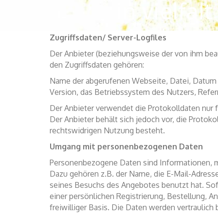
in vielfalt
Die rechtlichen Grundlagen des Datenschutzes 
dem Telemediengesetz (TMG)).
glauben.
Zugriffsdaten/ Server-Logfiles
Der Anbieter (beziehungsweise der von ihm beau
den Zugriffsdaten gehören:
Name der abgerufenen Webseite, Datei, Datum u
Version, das Betriebssystem des Nutzers, Referr
Der Anbieter verwendet die Protokolldaten nur 
Der Anbieter behält sich jedoch vor, die Protok
rechtswidrigen Nutzung besteht.
Umgang mit personenbezogenen Daten
Personenbezogene Daten sind Informationen, mit
Dazu gehören z.B. der Name, die E-Mail-Adresse
seines Besuchs des Angebotes benutzt hat. So
einer persönlichen Registrierung, Bestellung, A
freiwilliger Basis. Die Daten werden vertraulich