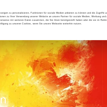
INDEN
LEBEN. FEIERN.
MITEINANDER LERNEN.
EINANDE
ngungen
zeigen zu personalisieren, Funktionen für soziale Medien anbieten zu können und die Zugriffe 
n
ionen zu Ihrer Verwendung unserer Website an unsere Partner für soziale Medien, Werbung und 
cherweise mit weiteren Daten zusammen, die Sie ihnen bereitgestellt haben oder die sie im Rahm
lligung zu unseren Cookies, wenn Sie unsere Webseite weiterhin nutzen.
 die Art, den Umfang und die Zwecke der Erhebung und Verwe
enden „Angebot“) durch den verantwortlichen Anbieter,
n