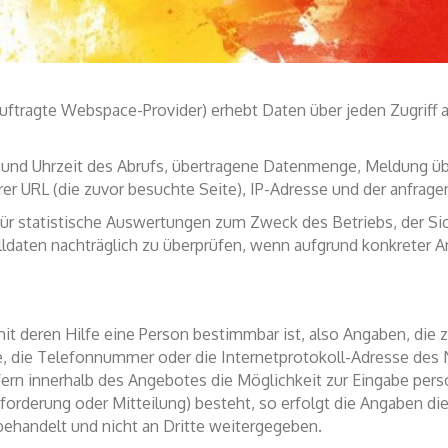
finden sich im Kirchengesetz über den Datenschutz der Evang
ftragte Webspace-Provider) erhebt Daten über jeden Zugriff a
nd Uhrzeit des Abrufs, übertragene Datenmenge, Meldung übe
er URL (die zuvor besuchte Seite), IP-Adresse und der anfrage
für statistische Auswertungen zum Zweck des Betriebs, der S
olldaten nachträglich zu überprüfen, wenn aufgrund konkreter A
 deren Hilfe eine Person bestimmbar ist, also Angaben, die z
, die Telefonnummer oder die Internetprotokoll-Adresse des Nu
fern innerhalb des Angebotes die Möglichkeit zur Eingabe pe
nforderung oder Mitteilung) besteht, so erfolgt die Angaben di
 behandelt und nicht an Dritte weitergegeben.