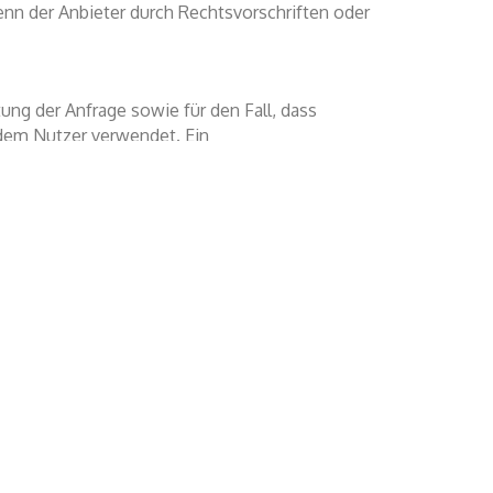
nn der Anbieter durch Rechtsvorschriften oder
ng der Anfrage sowie für den Fall, dass
 dem Nutzer verwendet. Ein
Anbieters, falls jemand in Kommentaren
er Anbieter selbst für den Kommentar oder
d darauf, dass deren Betreiber die
ifische, auf das Gerät bezogene Informationen
.B. Speicherung von Login-Daten). Zum anderen