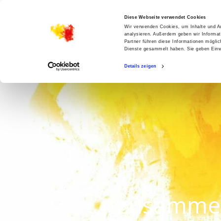
STARTSEITE
AKTUELLES
KIRCHENGEME
Datenschutz / Nutzungsbedi
Diese Webseite verwendet Cookies
Wir verwenden Cookies, um Inhalte und An
Home
/
Startseite
/ Datenschutz / Nutzungsbedingunge
analysieren. Außerdem geben wir Informat
Partner führen diese Informationen mögli
Dienste gesammelt haben. Sie geben Einwi
Details zeigen
Datenschutzerklärung
Geltungsbereich
Diese Datenschutzerklärung klärt Nutzer über
Internetauftritt kirchenkreis-hanau.de (im Folg
Evangelischer Kirchenkreis Hanau
Dekan Dr. Martin Lückhoff
Johanneskirchplatz 1
zusamme
63450 Hanau
(im Folgenden „Anbieter“), auf.