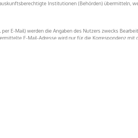
uskunftsberechtigte Institutionen (Behörden) übermitteln, we
 per E-Mail) werden die Angaben des Nutzers zwecks Bearbeitu
ermittelte E-Mail-Adresse wird nur für die Korrespondenz mit
z wird nicht eingesetzt.
re IP-Adressen gespeichert. Das erfolgt zur Sicherheit des 
, verbotene politische Propaganda etc.). In diesem Fall kann d
ität des Verfassers interessiert.
tritten. Der Anbieter hat keinen Einfluss auf deren Inhalte un
, auf dem Zugriffsgerät der Nutzer (PC, Smartphone o.ä.) spez
rfreundlichkeit von Internetseiten und damit den Nutzern (z